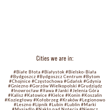
Cities we are in:
#Białe Błota
#Białystok
#Bielsko-Biała
#Bydgoszcz
#Bydgoszcz Centrum
#Bytom
#Chojnice
#Częstochowa
#Gdańsk
#Gdynia
#Gniezno
#Gorzów Wielkopolski
#Grudziądz
#Inowrocław
#Iława
#Janki
#Jelenia Góra
#Kalisz
#Katowice
#Kielce
#Konin
#Koszalin
#Koziegłowy
#Kołobrzeg
#Kraków
#Legionowo
#Leszno
#Lipnik
#Lubin
#Lublin
#Marki
#Mysiadło
#Nakło nad Notecią
#Niemcz