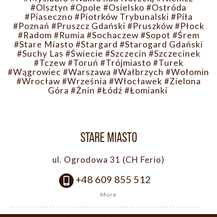
#Olsztyn
#Opole
#Osielsko
#Ostróda
#Piaseczno
#Piotrków Trybunalski
#Piła
#Poznań
#Pruszcz Gdański
#Pruszków
#Płock
#Radom
#Rumia
#Sochaczew
#Sopot
#Śrem
#Stare Miasto
#Stargard
#Starogard Gdański
#Suchy Las
#Świecie
#Szczecin
#Szczecinek
#Tczew
#Toruń
#Trójmiasto
#Turek
#Wągrowiec
#Warszawa
#Wałbrzych
#Wołomin
#Wrocław
#Września
#Włocławek
#Zielona
Góra
#Żnin
#Łódź
#Łomianki
STARE MIASTO
ul. Ogrodowa 31 (CH Ferio)
+48 609 855 512
More