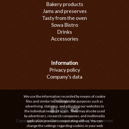
Bakery products
Jams and preserves
Tasty from the oven
Sowa Bistro
Drinks
Accessories
Information
Privacy policy
Company's data
We use the information recorded by means of cookie
Follow us:
files and similar technologies for purposes such as
advertising, statistics, and adjusting our websites to
the individual needs of users. They may also be used
by advertisers, research companies, and multimedia
Copyright 2026 by Cukiernia Sowa. All rights reserved.
application providers cooperating with us. You can
change the settings regarding cookies in your web