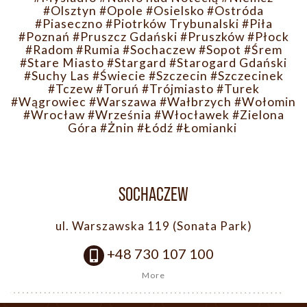
#Olsztyn
#Opole
#Osielsko
#Ostróda
#Piaseczno
#Piotrków Trybunalski
#Piła
#Poznań
#Pruszcz Gdański
#Pruszków
#Płock
#Radom
#Rumia
#Sochaczew
#Sopot
#Śrem
#Stare Miasto
#Stargard
#Starogard Gdański
#Suchy Las
#Świecie
#Szczecin
#Szczecinek
#Tczew
#Toruń
#Trójmiasto
#Turek
#Wągrowiec
#Warszawa
#Wałbrzych
#Wołomin
#Wrocław
#Września
#Włocławek
#Zielona
Góra
#Żnin
#Łódź
#Łomianki
SOCHACZEW
ul. Warszawska 119 (Sonata Park)
+48 730 107 100
More