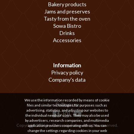
Bakery products
Jams and preserves
Tasty from the oven
Sowa Bistro
Drinks
Accessories
Information
Privacy policy
Company's data
We use the information recorded by means of cookie
Follow us:
files and similar technologies for purposes such as
advertising, statistics, and adjusting our websites to
the individual needs of users. They may also be used
by advertisers, research companies, and multimedia
Copyright 2026 by Cukiernia Sowa. All rights reserved.
application providers cooperating with us. You can
change the settings regarding cookies in your web