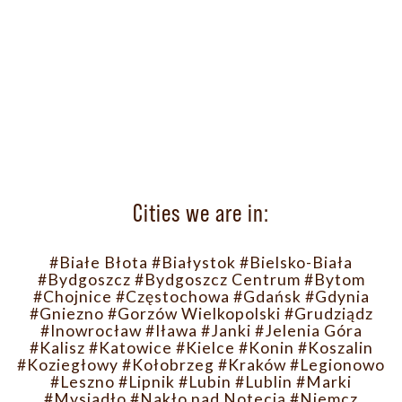
Cities we are in:
#Białe Błota
#Białystok
#Bielsko-Biała
#Bydgoszcz
#Bydgoszcz Centrum
#Bytom
#Chojnice
#Częstochowa
#Gdańsk
#Gdynia
#Gniezno
#Gorzów Wielkopolski
#Grudziądz
#Inowrocław
#Iława
#Janki
#Jelenia Góra
#Kalisz
#Katowice
#Kielce
#Konin
#Koszalin
#Koziegłowy
#Kołobrzeg
#Kraków
#Legionowo
#Leszno
#Lipnik
#Lubin
#Lublin
#Marki
#Mysiadło
#Nakło nad Notecią
#Niemcz