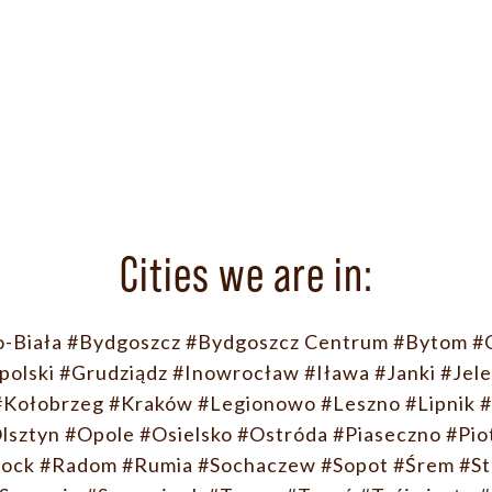
Cities we are in:
o-Biała
#Bydgoszcz
#Bydgoszcz Centrum
#Bytom
#
polski
#Grudziądz
#Inowrocław
#Iława
#Janki
#Jele
#Kołobrzeg
#Kraków
#Legionowo
#Leszno
#Lipnik
#
lsztyn
#Opole
#Osielsko
#Ostróda
#Piaseczno
#Pio
łock
#Radom
#Rumia
#Sochaczew
#Sopot
#Śrem
#St