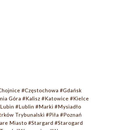
Chojnice
#Częstochowa
#Gdańsk
nia Góra
#Kalisz
#Katowice
#Kielce
Lubin
#Lublin
#Marki
#Mysiadło
trków Trybunalski
#Piła
#Poznań
are Miasto
#Stargard
#Starogard