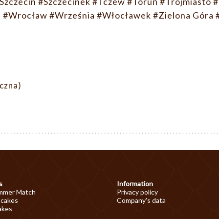
Szczecin
#Szczecinek
#Tczew
#Toruń
#Trójmiasto
#
n
#Wrocław
#Września
#Włocławek
#Zielona Góra
eczna)
s
Information
mmer Match
Privacy policy
 cakes
Company's data
akes