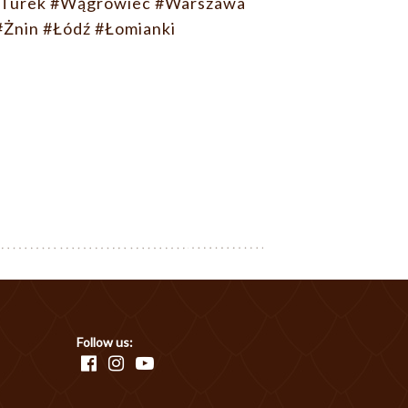
Turek
#Wągrowiec
#Warszawa
#Żnin
#Łódź
#Łomianki
Follow us: