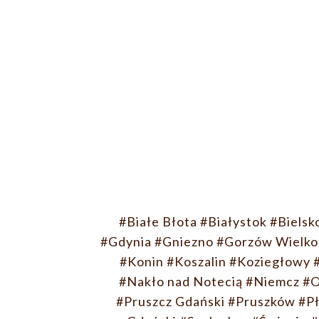
#Białe Błota
#Białystok
#Bielsk
#Gdynia
#Gniezno
#Gorzów Wielko
#Konin
#Koszalin
#Koziegłowy
#Nakło nad Notecią
#Niemcz
#O
#Pruszcz Gdański
#Pruszków
#P