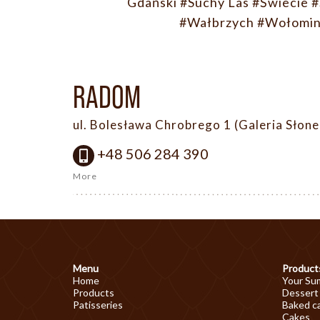
Gdański
#Suchy Las
#Świecie
#
#Wałbrzych
#Wołomi
RADOM
ul. Bolesława Chrobrego 1 (Galeria Słon
+48 506 284 390
More
Menu
Product
Home
Your Su
Products
Dessert
Patisseries
Baked c
Cakes