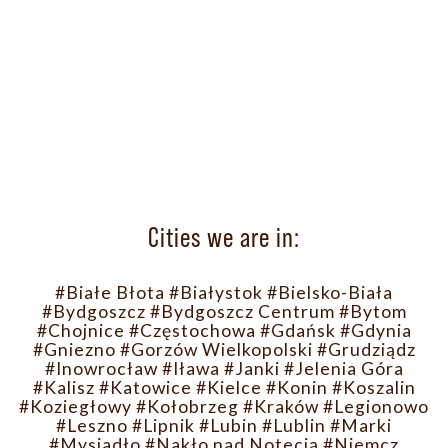
Cities we are in:
#Białe Błota
#Białystok
#Bielsko-Biała
#Bydgoszcz
#Bydgoszcz Centrum
#Bytom
#Chojnice
#Częstochowa
#Gdańsk
#Gdynia
#Gniezno
#Gorzów Wielkopolski
#Grudziądz
#Inowrocław
#Iława
#Janki
#Jelenia Góra
#Kalisz
#Katowice
#Kielce
#Konin
#Koszalin
#Koziegłowy
#Kołobrzeg
#Kraków
#Legionowo
#Leszno
#Lipnik
#Lubin
#Lublin
#Marki
#Mysiadło
#Nakło nad Notecią
#Niemcz