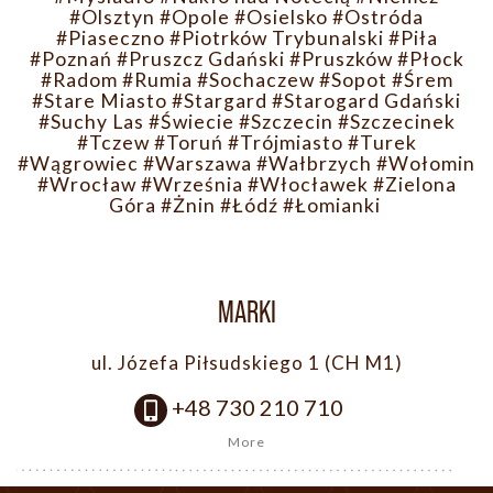
#Olsztyn
#Opole
#Osielsko
#Ostróda
#Piaseczno
#Piotrków Trybunalski
#Piła
#Poznań
#Pruszcz Gdański
#Pruszków
#Płock
#Radom
#Rumia
#Sochaczew
#Sopot
#Śrem
#Stare Miasto
#Stargard
#Starogard Gdański
#Suchy Las
#Świecie
#Szczecin
#Szczecinek
#Tczew
#Toruń
#Trójmiasto
#Turek
#Wągrowiec
#Warszawa
#Wałbrzych
#Wołomin
#Wrocław
#Września
#Włocławek
#Zielona
Góra
#Żnin
#Łódź
#Łomianki
MARKI
ul. Józefa Piłsudskiego 1 (CH M1)
+48 730 210 710
More