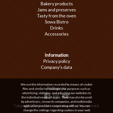
Bakery products
Jams and preserves
Tasty from the oven
Sowa Bistro
Drinks
Accessories
Information
Privacy policy
Company's data
We use the information recorded by means of cookie
Follow us:
files and similar technologies for purposes such as
advertising, statistics, and adjusting our websites to
the individual needs of users. They may also be used
by advertisers, research companies, and multimedia
Copyright 2026 by Cukiernia Sowa. All rights reserved.
application providers cooperating with us. You can
change the settings regarding cookies in your web