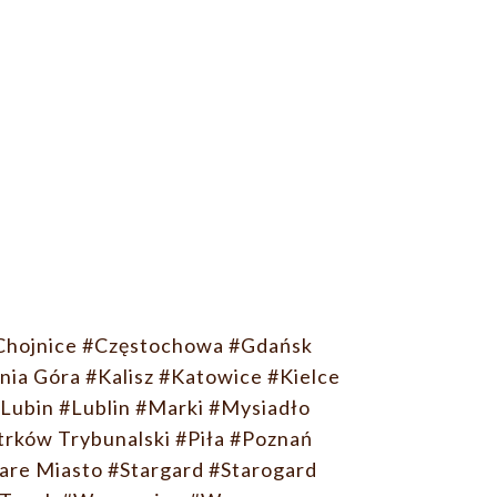
Chojnice
#Częstochowa
#Gdańsk
nia Góra
#Kalisz
#Katowice
#Kielce
Lubin
#Lublin
#Marki
#Mysiadło
trków Trybunalski
#Piła
#Poznań
are Miasto
#Stargard
#Starogard