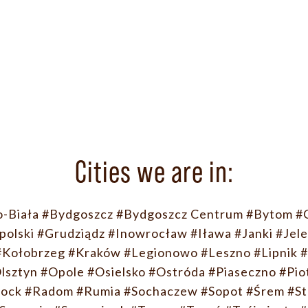
Cities we are in:
o-Biała
#Bydgoszcz
#Bydgoszcz Centrum
#Bytom
#
polski
#Grudziądz
#Inowrocław
#Iława
#Janki
#Jele
#Kołobrzeg
#Kraków
#Legionowo
#Leszno
#Lipnik
#
lsztyn
#Opole
#Osielsko
#Ostróda
#Piaseczno
#Pio
łock
#Radom
#Rumia
#Sochaczew
#Sopot
#Śrem
#St