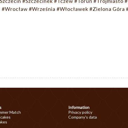
Szczecin
#Szczecinek
#Tczew
#Toruń
#Trójmiasto
#
n
#Wrocław
#Września
#Włocławek
#Zielona Góra
s
Information
mmer Match
Privacy policy
 cakes
Company's data
akes