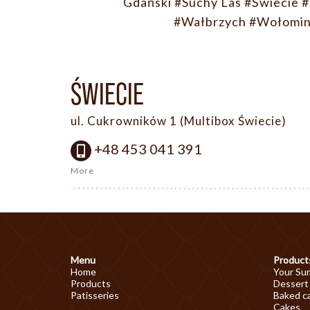
Gdański
#Suchy Las
#Świecie
#
#Wałbrzych
#Wołomi
ŚWIECIE
ul. Cukrowników 1 (Multibox Świecie)
+48 453 041 391
More
Menu
Product
Home
Your Su
Products
Dessert
Patisseries
Baked c
Cakes