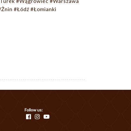
Turek
#Wągrowiec
#Warszawa
#Żnin
#Łódź
#Łomianki
Follow us: