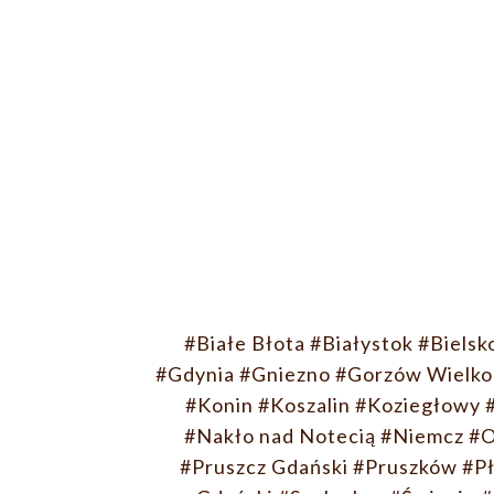
#Białe Błota
#Białystok
#Bielsk
#Gdynia
#Gniezno
#Gorzów Wielko
#Konin
#Koszalin
#Koziegłowy
#Nakło nad Notecią
#Niemcz
#O
#Pruszcz Gdański
#Pruszków
#P