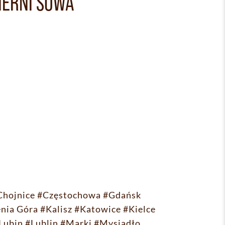
IERNI SOWA
Chojnice
#Częstochowa
#Gdańsk
enia Góra
#Kalisz
#Katowice
#Kielce
Lubin
#Lublin
#Marki
#Mysiadło