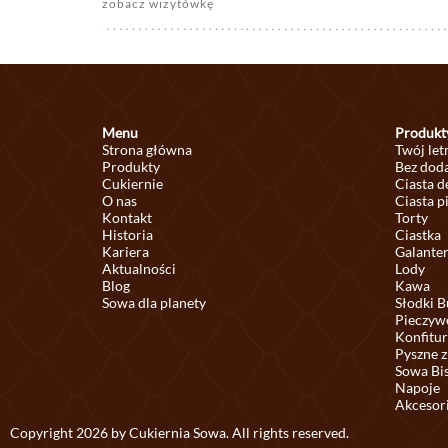
zobacz wizytówkę
Menu
Produkt
Strona główna
Twój let
Produkty
Bez doda
Cukiernie
Ciasta 
O nas
Ciasta p
Kontakt
Torty
Historia
Ciastka
Kariera
Galante
Aktualności
Lody
Blog
Kawa
Sowa dla planety
Słodki B
Pieczyw
Konfitur
Pyszne z
Sowa Bi
Napoje
Akcesor
Copyright 2026 by Cukiernia Sowa. All rights reserved.