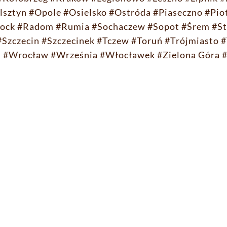
lsztyn
#Opole
#Osielsko
#Ostróda
#Piaseczno
#Pio
ock
#Radom
#Rumia
#Sochaczew
#Sopot
#Śrem
#St
#Szczecin
#Szczecinek
#Tczew
#Toruń
#Trójmiasto
#
n
#Wrocław
#Września
#Włocławek
#Zielona Góra