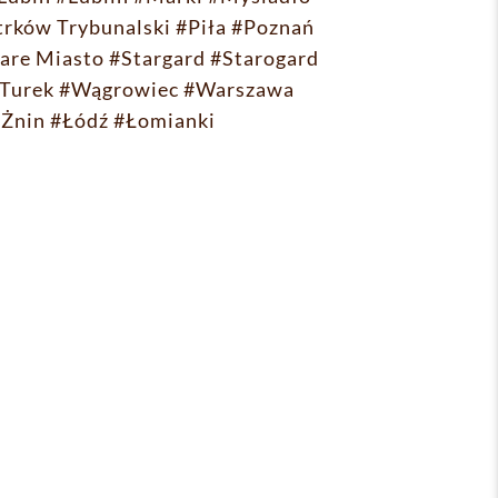
trków Trybunalski
#Piła
#Poznań
are Miasto
#Stargard
#Starogard
Turek
#Wągrowiec
#Warszawa
#Żnin
#Łódź
#Łomianki