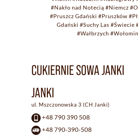
#Nakło nad Notecią
#Niemcz
#O
#Pruszcz Gdański
#Pruszków
#Pł
Gdański
#Suchy Las
#Świecie
#Wałbrzych
#Wołomi
CUKIERNIE SOWA JANKI
JANKI
ul. Mszczonowska 3 (CH Janki)
+48 790 390 508
+48 790-390-508