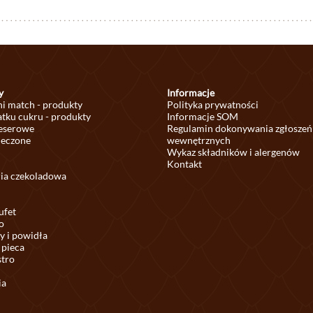
y
Informacje
ni match - produkty
Polityka prywatności
tku cukru - produkty
Informacje SOM
deserowe
Regulamin dokonywania zgłoszeń
ieczone
wewnętrznych
Wykaz składników i alergenów
Kontakt
ria czekoladowa
ufet
o
y i powidła
 pieca
stro
ia