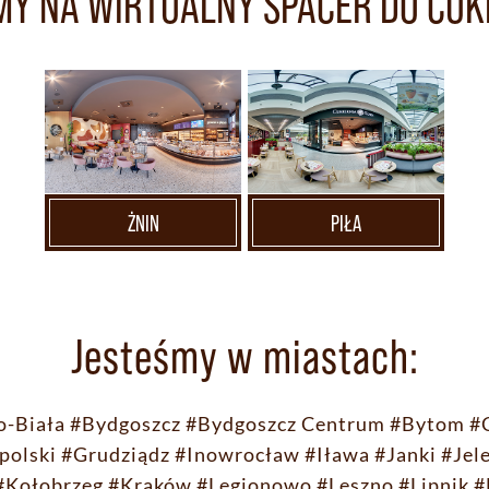
Y NA WIRTUALNY SPACER DO CUK
ŻNIN
PIŁA
Jesteśmy w miastach:
o-Biała
#Bydgoszcz
#Bydgoszcz Centrum
#Bytom
#
polski
#Grudziądz
#Inowrocław
#Iława
#Janki
#Jel
#Kołobrzeg
#Kraków
#Legionowo
#Leszno
#Lipnik
#