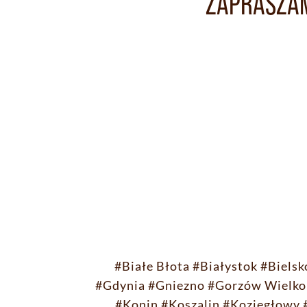
ZAPRASZAM
#Białe Błota
#Białystok
#Bielsk
#Gdynia
#Gniezno
#Gorzów Wielko
#Konin
#Koszalin
#Koziegłowy