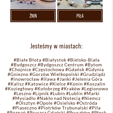
ŻNIN
PIŁA
Jesteśmy w miastach:
#Białe Błota
#Białystok
#Bielsko-Biała
#Bydgoszcz
#Bydgoszcz Centrum
#Bytom
#Chojnice
#Częstochowa
#Gdańsk
#Gdynia
#Gniezno
#Gorzów Wielkopolski
#Grudziądz
#Inowrocław
#Iława
#Janki
#Jelenia Góra
#Kalisz
#Katowice
#Kielce
#Konin
#Koszalin
#Koziegłowy
#Kołobrzeg
#Kraków
#Legionowo
#Leszno
#Lipnik
#Lubin
#Lublin
#Marki
#Mysiadło
#Nakło nad Notecią
#Niemcz
#Olsztyn
#Opole
#Osielsko
#Ostróda
#Piaseczno
#Piotrków Trybunalski
#Piła
#Poznań
#Pruszcz Gdański
#Pruszków
#Płock