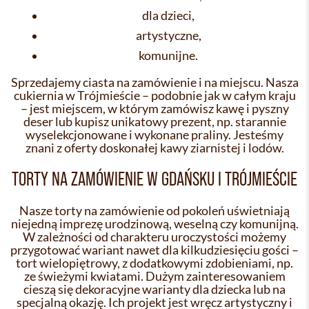
dla dzieci,
artystyczne,
komunijne.
Sprzedajemy ciasta na zamówienie i na miejscu. Nasza
cukiernia w Trójmieście – podobnie jak w całym kraju
– jest miejscem, w którym zamówisz kawę i pyszny
deser lub kupisz unikatowy prezent, np. starannie
wyselekcjonowane i wykonane praliny. Jesteśmy
znani z oferty doskonałej kawy ziarnistej i lodów.
TORTY NA ZAMÓWIENIE W GDAŃSKU I TRÓJMIEŚCIE
Nasze torty na zamówienie od pokoleń uświetniają
niejedną imprezę urodzinową, weselną czy komunijną.
W zależności od charakteru uroczystości możemy
przygotować wariant nawet dla kilkudziesięciu gości –
tort wielopiętrowy, z dodatkowymi zdobieniami, np.
ze świeżymi kwiatami. Dużym zainteresowaniem
cieszą się dekoracyjne warianty dla dziecka lub na
specjalną okazję. Ich projekt jest wręcz artystyczny i