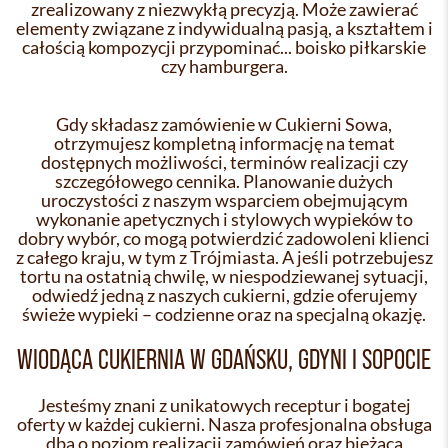
zrealizowany z niezwykłą precyzją. Może zawierać
elementy związane z indywidualną pasją, a kształtem i
całością kompozycji przypominać... boisko piłkarskie
czy hamburgera.
Gdy składasz zamówienie w Cukierni Sowa,
otrzymujesz kompletną informację na temat
dostępnych możliwości, terminów realizacji czy
szczegółowego cennika. Planowanie dużych
uroczystości z naszym wsparciem obejmującym
wykonanie apetycznych i stylowych wypieków to
dobry wybór, co mogą potwierdzić zadowoleni klienci
z całego kraju, w tym z Trójmiasta. A jeśli potrzebujesz
tortu na ostatnią chwilę, w niespodziewanej sytuacji,
odwiedź jedną z naszych cukierni, gdzie oferujemy
świeże wypieki – codzienne oraz na specjalną okazję.
WIODĄCA CUKIERNIA W GDAŃSKU, GDYNI I SOPOCIE
Jesteśmy znani z unikatowych receptur i bogatej
oferty w każdej cukierni. Nasza profesjonalna obsługa
dba o poziom realizacji zamówień oraz bieżącą