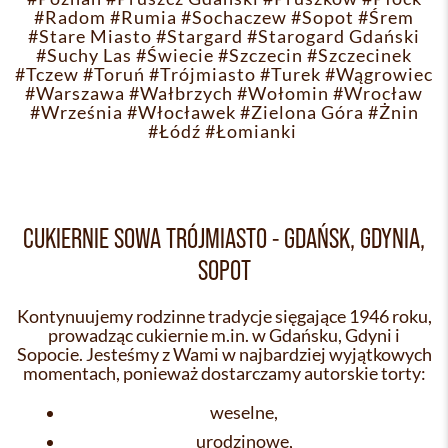
#Radom
#Rumia
#Sochaczew
#Sopot
#Śrem
#Stare Miasto
#Stargard
#Starogard Gdański
#Suchy Las
#Świecie
#Szczecin
#Szczecinek
#Tczew
#Toruń
#Trójmiasto
#Turek
#Wągrowiec
#Warszawa
#Wałbrzych
#Wołomin
#Wrocław
#Września
#Włocławek
#Zielona Góra
#Żnin
#Łódź
#Łomianki
CUKIERNIE SOWA TRÓJMIASTO - GDAŃSK, GDYNIA,
SOPOT
Kontynuujemy rodzinne tradycje sięgające 1946 roku,
prowadząc cukiernie m.in. w Gdańsku, Gdyni i
Sopocie. Jesteśmy z Wami w najbardziej wyjątkowych
momentach, ponieważ dostarczamy autorskie torty:
weselne,
urodzinowe,