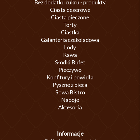
Bez dodatku cukru - produkty
Ciasta deserowe
Ciasta pieczone
Torty
Ciastka
Galanteria czekoladowa
Lody
Kawa
Słodki Bufet
Pieczywo
Konfitury i powidła
Pyszne z pieca
Sowa Bistro
Napoje
Akcesoria
Informacje