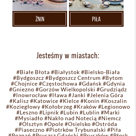
ŻNIN
PIŁA
Jesteśmy w miastach:
#Białe Błota
#Białystok
#Bielsko-Biała
#Bydgoszcz
#Bydgoszcz Centrum
#Bytom
#Chojnice
#Częstochowa
#Gdańsk
#Gdynia
#Gniezno
#Gorzów Wielkopolski
#Grudziądz
#Inowrocław
#Iława
#Janki
#Jelenia Góra
#Kalisz
#Katowice
#Kielce
#Konin
#Koszalin
#Koziegłowy
#Kołobrzeg
#Kraków
#Legionowo
#Leszno
#Lipnik
#Lubin
#Lublin
#Marki
#Mysiadło
#Nakło nad Notecią
#Niemcz
#Olsztyn
#Opole
#Osielsko
#Ostróda
#Piaseczno
#Piotrków Trybunalski
#Piła
#Poznań
#Pruszcz Gdański
#Pruszków
#Płock