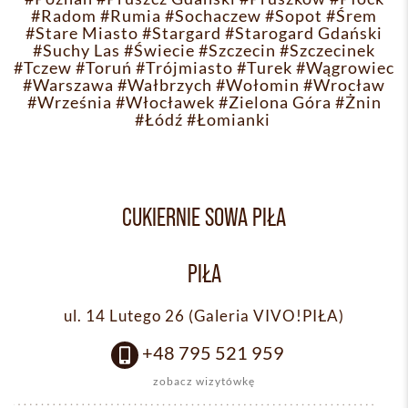
#Radom
#Rumia
#Sochaczew
#Sopot
#Śrem
#Stare Miasto
#Stargard
#Starogard Gdański
#Suchy Las
#Świecie
#Szczecin
#Szczecinek
#Tczew
#Toruń
#Trójmiasto
#Turek
#Wągrowiec
#Warszawa
#Wałbrzych
#Wołomin
#Wrocław
#Września
#Włocławek
#Zielona Góra
#Żnin
#Łódź
#Łomianki
CUKIERNIE SOWA PIŁA
PIŁA
ul. 14 Lutego 26 (Galeria VIVO!PIŁA)
+48 795 521 959
zobacz wizytówkę