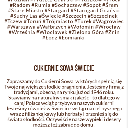
#Radom
#Rumia
#Sochaczew
#Sopot
#Śrem
#Stare Miasto
#Stargard
#Starogard Gdański
#Suchy Las
#Świecie
#Szczecin
#Szczecinek
#Tczew
#Toruń
#Trójmiasto
#Turek
#Wągrowiec
#Warszawa
#Wałbrzych
#Wołomin
#Wrocław
#Września
#Włocławek
#Zielona Góra
#Żnin
#Łódź
#Łomianki
CUKIERNIE SOWA ŚWIECIE
Zapraszamy do Cukierni Sowa, w których spełnią się
Twoje największe słodkie pragnienia. Jesteśmy firmą z
tradycjami, obecną na rynku już od 1946 roku.
Stawiamy na naturalny smak i jakość - to dlatego w
całej Polsce wciąż przybywa naszych cukierni
Jesteśmy również w Świeciu - wstąp na coś pysznego
wraz z filiżanką kawy lub herbaty i przenieś się do
świata słodkości. Oczywiście nasze wypieki i desery
możesz też zabrać do domu!