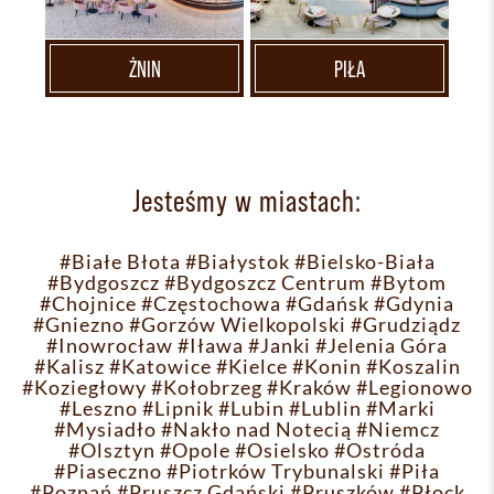
ŻNIN
PIŁA
Jesteśmy w miastach:
#Białe Błota
#Białystok
#Bielsko-Biała
#Bydgoszcz
#Bydgoszcz Centrum
#Bytom
#Chojnice
#Częstochowa
#Gdańsk
#Gdynia
#Gniezno
#Gorzów Wielkopolski
#Grudziądz
#Inowrocław
#Iława
#Janki
#Jelenia Góra
#Kalisz
#Katowice
#Kielce
#Konin
#Koszalin
#Koziegłowy
#Kołobrzeg
#Kraków
#Legionowo
#Leszno
#Lipnik
#Lubin
#Lublin
#Marki
#Mysiadło
#Nakło nad Notecią
#Niemcz
#Olsztyn
#Opole
#Osielsko
#Ostróda
#Piaseczno
#Piotrków Trybunalski
#Piła
#Poznań
#Pruszcz Gdański
#Pruszków
#Płock