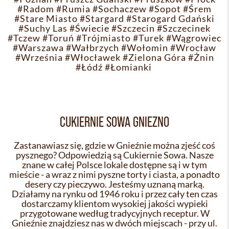
#Radom
#Rumia
#Sochaczew
#Sopot
#Śrem
#Stare Miasto
#Stargard
#Starogard Gdański
#Suchy Las
#Świecie
#Szczecin
#Szczecinek
#Tczew
#Toruń
#Trójmiasto
#Turek
#Wągrowiec
#Warszawa
#Wałbrzych
#Wołomin
#Wrocław
#Września
#Włocławek
#Zielona Góra
#Żnin
#Łódź
#Łomianki
CUKIERNIE SOWA GNIEZNO
Zastanawiasz się, gdzie w Gnieźnie można zjeść coś
pysznego? Odpowiedzią są Cukiernie Sowa. Nasze
znane w całej Polsce lokale dostępne są i w tym
mieście - a wraz z nimi pyszne torty i ciasta, a ponadto
desery czy pieczywo. Jesteśmy uznaną marką.
Działamy na rynku od 1946 roku i przez cały ten czas
dostarczamy klientom wysokiej jakości wypieki
przygotowane według tradycyjnych receptur. W
Gnieźnie znajdziesz nas w dwóch miejscach - przy ul.