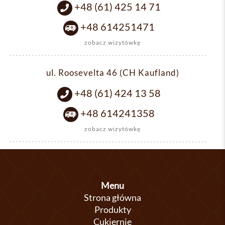
+48 (61) 425 14 71
+48 614251471
zobacz wizytówkę
ul. Roosevelta 46 (CH Kaufland)
+48 (61) 424 13 58
+48 614241358
zobacz wizytówkę
Menu
Strona główna
Produkty
Cukiernie