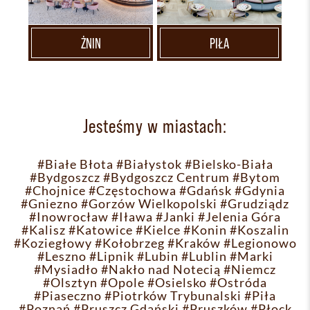
ŻNIN
PIŁA
Jesteśmy w miastach:
#Białe Błota
#Białystok
#Bielsko-Biała
#Bydgoszcz
#Bydgoszcz Centrum
#Bytom
#Chojnice
#Częstochowa
#Gdańsk
#Gdynia
#Gniezno
#Gorzów Wielkopolski
#Grudziądz
#Inowrocław
#Iława
#Janki
#Jelenia Góra
#Kalisz
#Katowice
#Kielce
#Konin
#Koszalin
#Koziegłowy
#Kołobrzeg
#Kraków
#Legionowo
#Leszno
#Lipnik
#Lubin
#Lublin
#Marki
#Mysiadło
#Nakło nad Notecią
#Niemcz
#Olsztyn
#Opole
#Osielsko
#Ostróda
#Piaseczno
#Piotrków Trybunalski
#Piła
#Poznań
#Pruszcz Gdański
#Pruszków
#Płock